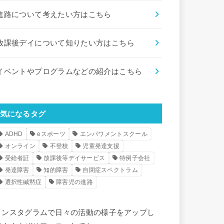
進路について考えたい方はこちら
放課後デイについて知りたい方はこちら
イベントやプログラムなどの紹介はこちら
気になるタグ
ADHD
eスポーツ
エンパワメントスクール
オンライン
不登校
児童発達支援
受給者証
放課後等デイサービス
特例子会社
発達障害
知的障害
自閉症スペクトラム
選択性緘黙症
障害児の進路
インスタグラムで日々の活動の様子をアップし