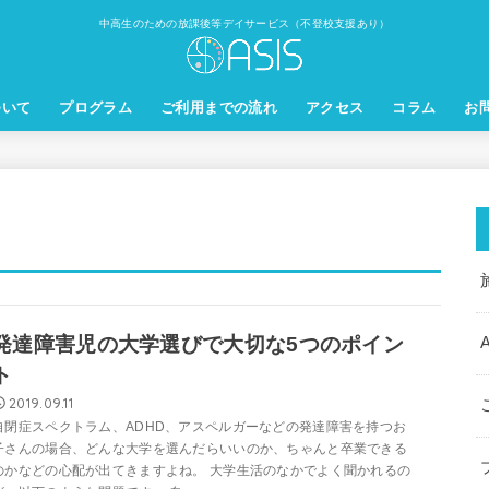
中高生のための放課後等デイサービス（不登校支援あり）
ついて
プログラム
ご利用までの流れ
アクセス
コラム
お
発達障害児の大学選びで大切な5つのポイン
ト
2019.09.11
自閉症スペクトラム、ADHD、アスペルガーなどの発達障害を持つお
子さんの場合、どんな大学を選んだらいいのか、ちゃんと卒業できる
のかなどの心配が出てきますよね。 大学生活のなかでよく聞かれるの