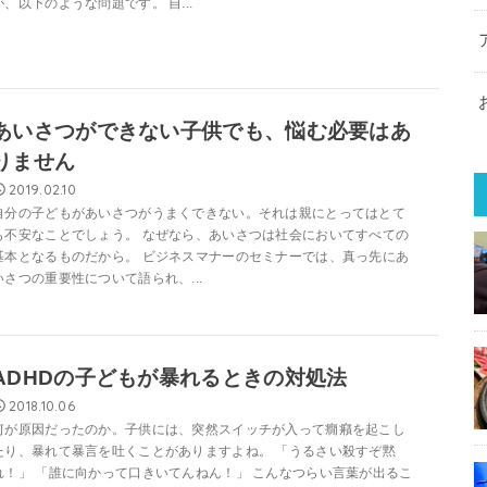
が、以下のような問題です。 自...
あいさつができない子供でも、悩む必要はあ
りません
2019.02.10
自分の子どもがあいさつがうまくできない。それは親にとってはとて
も不安なことでしょう。 なぜなら、あいさつは社会においてすべての
基本となるものだから。 ビジネスマナーのセミナーでは、真っ先にあ
いさつの重要性について語られ、...
ADHDの子どもが暴れるときの対処法
2018.10.06
何が原因だったのか。子供には、突然スイッチが入って癇癪を起こし
たり、暴れて暴言を吐くことがありますよね。 「うるさい殺すぞ黙
れ！」 「誰に向かって口きいてんねん！」 こんなつらい言葉が出るこ