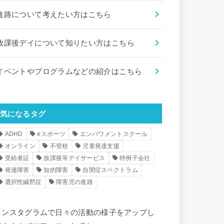
進路について考えたい方はこちら
放課後デイについて知りたい方はこちら
イベントやプログラムなどの紹介はこちら
気になるタグ
ADHD
eスポーツ
エンパワメントスクール
オンライン
不登校
児童発達支援
受給者証
放課後等デイサービス
特例子会社
発達障害
知的障害
自閉症スペクトラム
選択性緘黙症
障害児の進路
インスタグラムで日々の活動の様子をアップし